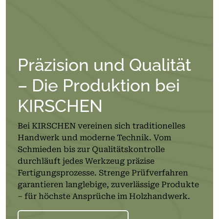
Präzision und Qualität
– Die Produktion bei
KIRSCHEN
Bei KIRSCHEN vereinen sich traditionelles
Handwerk und moderne Technik. Vom
Schmieden bis zur Qualitätskontrolle
durchläuft jedes Werkzeug präzise
Fertigungsprozesse. Strenge Prüfverfahren
garantieren langlebige, zuverlässige Produkte
– für höchste Ansprüche im Holzhandwerk.