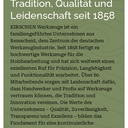
Tradition, Qualität und
Leidenschaft seit 1858
KIRSCHEN Werkzeuge ist ein
familiengeführtes Unternehmen aus
Remscheid, dem Zentrum der deutschen
Werkzeugindustrie. Seit 1858 fertigt es
hochwertige Werkzeuge für die
Holzbearbeitung und hat sich weltweit einen
exzellenten Ruf für Präzision, Langlebigkeit
und Funktionalität erarbeitet. Über 60
Mitarbeitende sorgen mit Leidenschaft dafür,
dass Handwerker und Profis auf Werkzeuge
vertrauen können, die Tradition und
Innovation vereinen. Die Werte des
Unternehmens – Qualität, Zuverlässigkeit,
Transparenz und Exzellenz – bilden das
Fundament für eine kontinuierliche