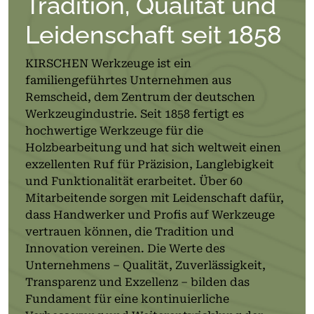
Tradition, Qualität und
Leidenschaft seit 1858
KIRSCHEN Werkzeuge ist ein
familiengeführtes Unternehmen aus
Remscheid, dem Zentrum der deutschen
Werkzeugindustrie. Seit 1858 fertigt es
hochwertige Werkzeuge für die
Holzbearbeitung und hat sich weltweit einen
exzellenten Ruf für Präzision, Langlebigkeit
und Funktionalität erarbeitet. Über 60
Mitarbeitende sorgen mit Leidenschaft dafür,
dass Handwerker und Profis auf Werkzeuge
vertrauen können, die Tradition und
Innovation vereinen. Die Werte des
Unternehmens – Qualität, Zuverlässigkeit,
Transparenz und Exzellenz – bilden das
Fundament für eine kontinuierliche