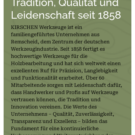
Tradition, Qualität und
Leidenschaft seit 1858
KIRSCHEN Werkzeuge ist ein
familiengeführtes Unternehmen aus
Remscheid, dem Zentrum der deutschen
Werkzeugindustrie. Seit 1858 fertigt es
hochwertige Werkzeuge für die
Holzbearbeitung und hat sich weltweit einen
exzellenten Ruf für Präzision, Langlebigkeit
und Funktionalität erarbeitet. Über 60
Mitarbeitende sorgen mit Leidenschaft dafür,
dass Handwerker und Profis auf Werkzeuge
vertrauen können, die Tradition und
Innovation vereinen. Die Werte des
Unternehmens – Qualität, Zuverlässigkeit,
Transparenz und Exzellenz – bilden das
Fundament für eine kontinuierliche