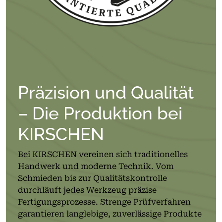
Präzision und Qualität
– Die Produktion bei
KIRSCHEN
Bei KIRSCHEN vereinen sich traditionelles
Handwerk und moderne Technik. Vom
Schmieden bis zur Qualitätskontrolle
durchläuft jedes Werkzeug präzise
Fertigungsprozesse. Strenge Prüfverfahren
garantieren langlebige, zuverlässige Produkte