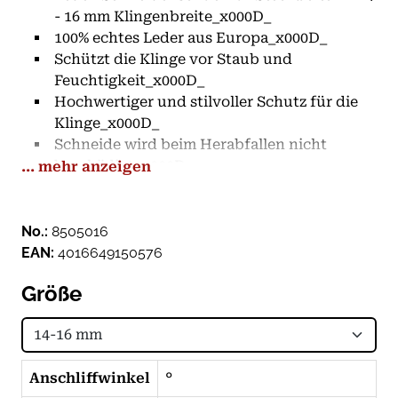
- 16 mm Klingenbreite_x000D_
100% echtes Leder aus Europa_x000D_
Schützt die Klinge vor Staub und
Feuchtigkeit_x000D_
Hochwertiger und stilvoller Schutz für die
Klinge_x000D_
Schneide wird beim Herabfallen nicht
beschädigt_x000D_
... mehr anzeigen
Lagerung und Transport sicherer -
verringert die Verletzungsgefahr_x000D_
_x000D_
No.:
8505016
Hinweis: Leder ist ein natürliches Material -
EAN:
4016649150576
Farbe und Beschaffenheit können leicht
Größe
variieren!
Anschliffwinkel
°