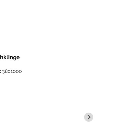
ehklinge
:
3801000