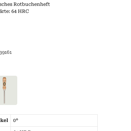
sches Rotbuchenheft
ärte: 64 HRC
39161
nkel
0°