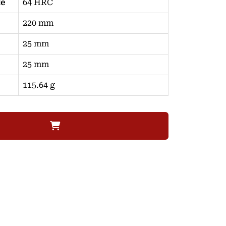
te
64 HRC
220 mm
25 mm
25 mm
115.64 g