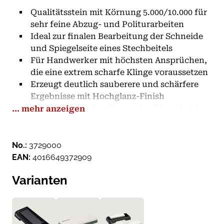
Qualitätsstein mit Körnung 5.000/10.000 für
sehr feine Abzug- und Politurarbeiten
Ideal zur finalen Bearbeitung der Schneide
und Spiegelseite eines Stechbeitels
Für Handwerker mit höchsten Ansprüchen,
die eine extrem scharfe Klinge voraussetzen
Erzeugt deutlich sauberere und schärfere
Ergebnisse mit Hochglanz-Finish
Auch für das schnelle, regelmäßige Abziehen
... mehr anzeigen
einer Schneide geeignet
Seitlicher Aufdruck der Körnungen zur
besseren Orientierung
No.:
3729000
Hergestellt aus original japanischem
EAN:
4016649372909
Edelkorund mit traditionellen
Varianten
Fertigungsverfahren
Maße: 200 x 70 x 25 mm