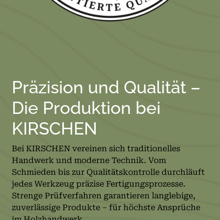
Präzision und Qualität –
Die Produktion bei
KIRSCHEN
Bei KIRSCHEN vereinen sich traditionelles
Handwerk und moderne Technik. Vom
Schmieden bis zur Qualitätskontrolle durchläuft
jedes Werkzeug präzise Fertigungsprozesse.
Strenge Prüfverfahren garantieren langlebige,
zuverlässige Produkte – für höchste Ansprüche
im Holzhandwerk.