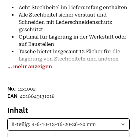
Acht Stechbeitel im Lieferumfang enthalten
Alle Stechbeitel sicher verstaut und
Schneiden mit Lederschneidenschutz
geschützt
Optimal für Lagerung in der Werkstatt oder
auf Baustellen
Tasche bietet insgesamt 12 Fächer für die
Lagerung von Stechbeiteln und anderen
Werkzeugen
... mehr anzeigen
Klingen aus hoch-kohlenstoffhaltigem
Werkzeugstahl, Weißbuchenhefte
Riefenfrei-polierte Klingen mit Seitenfasen
No.:
1131002
Heft verstärkt mit Schlagring und Zwinge
EAN:
4016649131018
Werksseitiger Anschliffwinkel: 25 ° - für
Inhalt
weiches bis mittelhartes Holz
2/3 der Klingennutzfläche gehärtet
Weitere Informationen zur Ledertasche:
12 Fächer