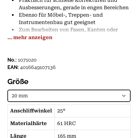
Praktisch für schnelle Korrekturen und
Ausbesserungen, gerade in engen Bereichen
Ebenso für Möbel-, Treppen- und
Instrumentenbau gut geeignet
Zum Bearbeiten von Fasen, Kanten oder
Oberflächen
... mehr anzeigen
Zum Abtragen von Holzoberflächen oder
Unebenheiten
Klingen aus hoch-kohlenstoffhaltigem
No.:
1071020
Werkzeugstahl, Rotbuchenheft
EAN:
4016649107136
Riefenfrei-polierte Klingen mit Seitenfasen
Größe
Werksseitiger Anschliffwinkel: 25 ° - für
weiches bis mittelhartes Holz
Anschliffwinkel
25°
Materialhärte
61 HRC
Länge
165 mm