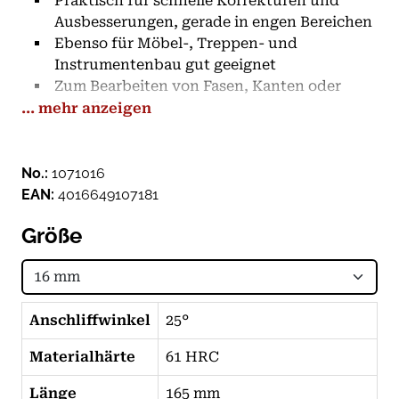
Praktisch für schnelle Korrekturen und
Ausbesserungen, gerade in engen Bereichen
Ebenso für Möbel-, Treppen- und
Instrumentenbau gut geeignet
Zum Bearbeiten von Fasen, Kanten oder
Oberflächen
... mehr anzeigen
Zum Abtragen von Holzoberflächen oder
Unebenheiten
Klingen aus hoch-kohlenstoffhaltigem
No.:
1071016
Werkzeugstahl, Rotbuchenheft
EAN:
4016649107181
Riefenfrei-polierte Klingen mit Seitenfasen
Größe
Werksseitiger Anschliffwinkel: 25 ° - für
weiches bis mittelhartes Holz
Anschliffwinkel
25°
Materialhärte
61 HRC
Länge
165 mm