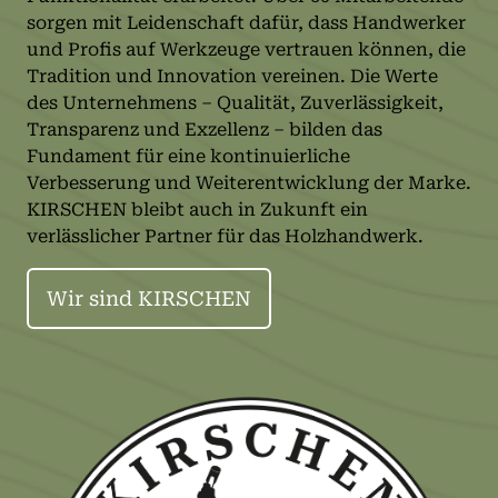
sorgen mit Leidenschaft dafür, dass Handwerker
und Profis auf Werkzeuge vertrauen können, die
Tradition und Innovation vereinen. Die Werte
des Unternehmens – Qualität, Zuverlässigkeit,
Transparenz und Exzellenz – bilden das
Fundament für eine kontinuierliche
Verbesserung und Weiterentwicklung der Marke.
KIRSCHEN bleibt auch in Zukunft ein
verlässlicher Partner für das Holzhandwerk.
Wir sind KIRSCHEN