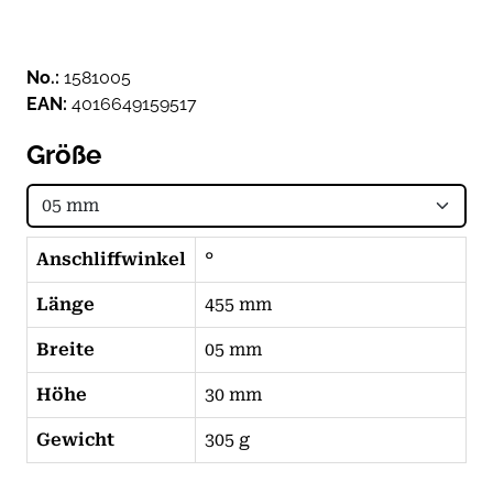
No.:
1581005
EAN:
4016649159517
Größe
Anschliffwinkel
°
Länge
455 mm
Breite
05 mm
Höhe
30 mm
Gewicht
305 g