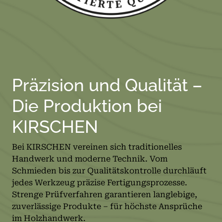
Präzision und Qualität –
Die Produktion bei
KIRSCHEN
Bei KIRSCHEN vereinen sich traditionelles
Handwerk und moderne Technik. Vom
Schmieden bis zur Qualitätskontrolle durchläuft
jedes Werkzeug präzise Fertigungsprozesse.
Strenge Prüfverfahren garantieren langlebige,
zuverlässige Produkte – für höchste Ansprüche
im Holzhandwerk.