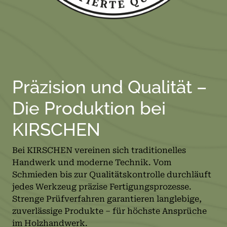
Präzision und Qualität –
Die Produktion bei
KIRSCHEN
Bei KIRSCHEN vereinen sich traditionelles
Handwerk und moderne Technik. Vom
Schmieden bis zur Qualitätskontrolle durchläuft
jedes Werkzeug präzise Fertigungsprozesse.
Strenge Prüfverfahren garantieren langlebige,
zuverlässige Produkte – für höchste Ansprüche
im Holzhandwerk.