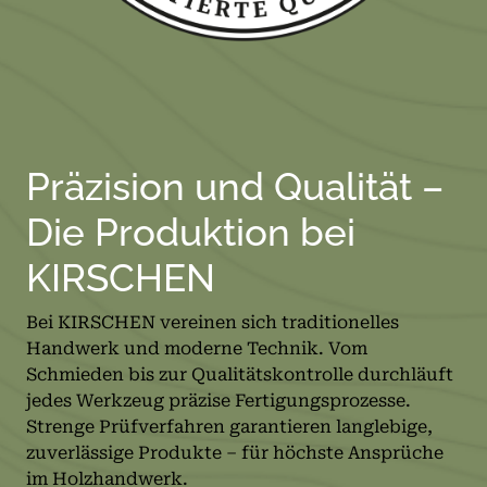
Präzision und Qualität –
Die Produktion bei
KIRSCHEN
Bei KIRSCHEN vereinen sich traditionelles
Handwerk und moderne Technik. Vom
Schmieden bis zur Qualitätskontrolle durchläuft
jedes Werkzeug präzise Fertigungsprozesse.
Strenge Prüfverfahren garantieren langlebige,
zuverlässige Produkte – für höchste Ansprüche
im Holzhandwerk.