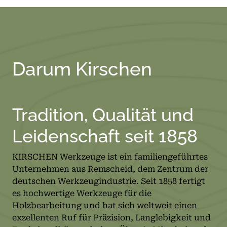
Darum Kirschen
Tradition, Qualität und
Leidenschaft seit 1858
KIRSCHEN Werkzeuge ist ein familiengeführtes
Unternehmen aus Remscheid, dem Zentrum der
deutschen Werkzeugindustrie. Seit 1858 fertigt
es hochwertige Werkzeuge für die
Holzbearbeitung und hat sich weltweit einen
exzellenten Ruf für Präzision, Langlebigkeit und