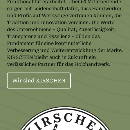
Funktionalität erarbeitet. Über 60 Mitarbeitende
sorgen mit Leidenschaft dafür, dass Handwerker
und Profis auf Werkzeuge vertrauen können, die
Tradition und Innovation vereinen. Die Werte
des Unternehmens – Qualität, Zuverlässigkeit,
Transparenz und Exzellenz – bilden das
Fundament für eine kontinuierliche
Verbesserung und Weiterentwicklung der Marke.
KIRSCHEN bleibt auch in Zukunft ein
verlässlicher Partner für das Holzhandwerk.
Wir sind KIRSCHEN