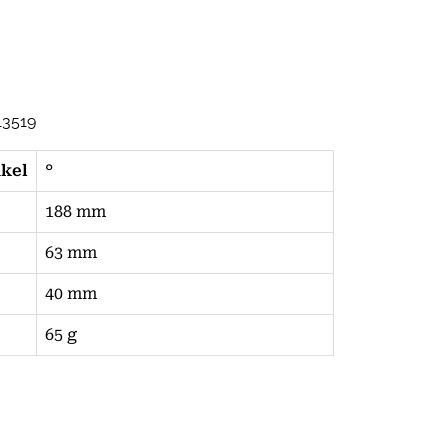
13519
nkel
°
188 mm
63 mm
40 mm
65 g