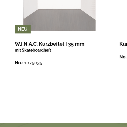
NEU
W.I.N.A.C. Kurzbeitel | 35 mm
Ku
mit Skateboardheft
No.
No.:
1075035