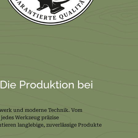
 Die Produktion bei
ndwerk und moderne Technik. Vom
 jedes Werkzeug präzise
tieren langlebige, zuverlässige Produkte