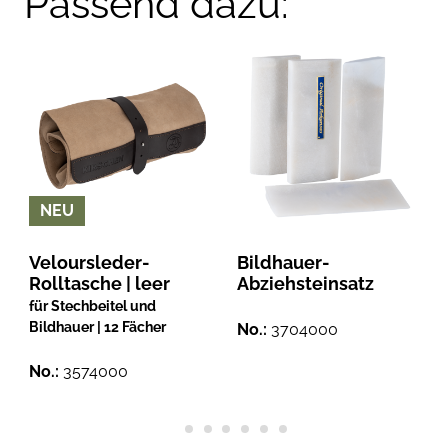
Passend dazu:
NEU
Veloursleder-
Bildhauer-
Rolltasche | leer
Abziehsteinsatz
für Stechbeitel und
Bildhauer | 12 Fächer
No.:
3704000
No.:
3574000