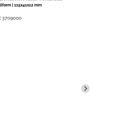
tiform | 115x41x12 mm
:
3709000