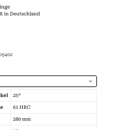
inge
lt in Deutschland
05402
nkel
25°
te
61 HRC
280 mm