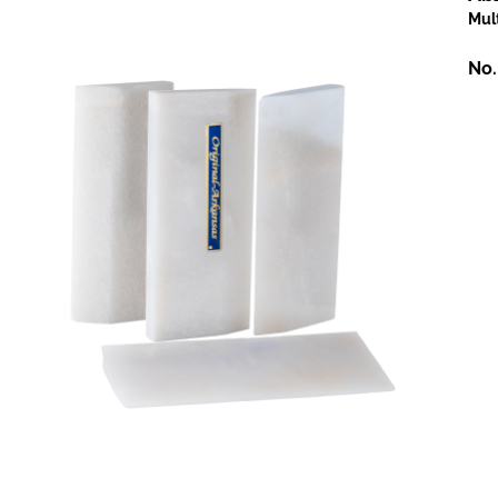
Mul
No.