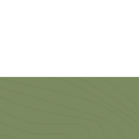
No.:
3708000