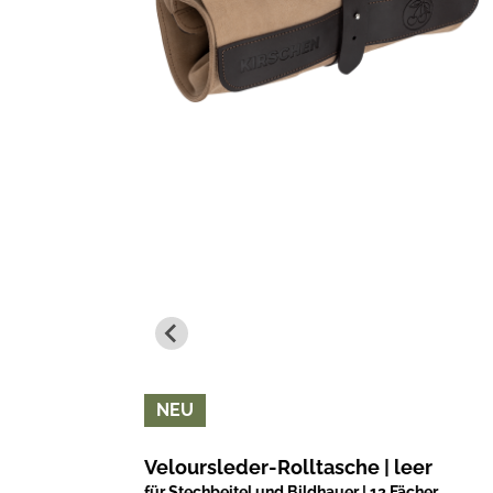
kgriff |
NEU
Veloursleder-Rolltasche | leer
für Stechbeitel und Bildhauer | 12 Fächer