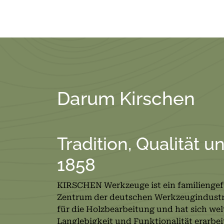
Darum Kirschen
Tradition, Qualität u
1858
KIRSCHEN Werkzeuge ist ein familienge
Zentrum der deutschen Werkzeugindustrie
für die Holzbearbeitung und hat sich welt
Langlebigkeit und Funktionalität erarbei