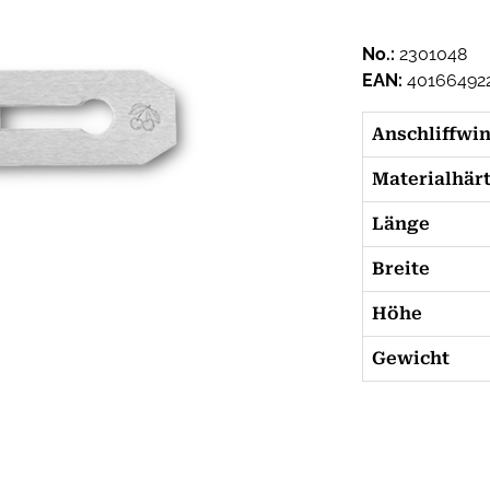
No.:
2301048
EAN:
40166492
Anschliffwi
Materialhär
Länge
Breite
Höhe
Gewicht