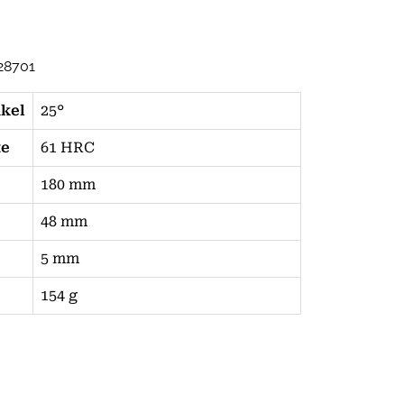
28701
nkel
25°
te
61 HRC
180 mm
48 mm
5 mm
154 g