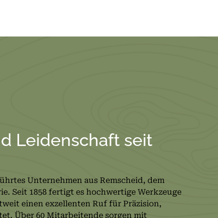
nd Leidenschaft seit
führtes Unternehmen aus Remscheid, dem
. Seit 1858 fertigt es hochwertige Werkzeuge
weit einen exzellenten Ruf für Präzision,
tet. Über 60 Mitarbeitende sorgen mit