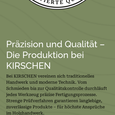
Präzision und Qualität –
Die Produktion bei
KIRSCHEN
Bei KIRSCHEN vereinen sich traditionelles
Handwerk und moderne Technik. Vom
Schmieden bis zur Qualitätskontrolle durchläuft
jedes Werkzeug präzise Fertigungsprozesse.
Strenge Prüfverfahren garantieren langlebige,
zuverlässige Produkte – für höchste Ansprüche
im Holzhandwerk.