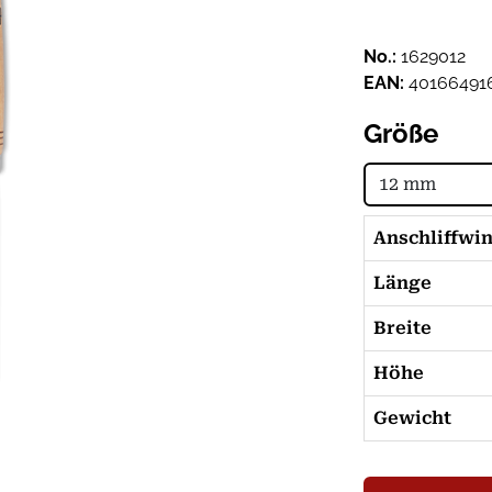
No.:
1629012
EAN:
40166491
Größe
Anschliffwi
Länge
Breite
Höhe
Gewicht