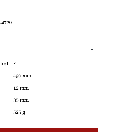
64726
nkel
°
490 mm
12 mm
35 mm
525 g