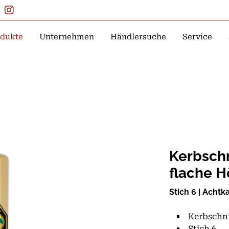
dukte
Unternehmen
Händlersuche
Service
Kerbschn
flache 
Stich 6 | Acht
Kerbschni
Stich 6