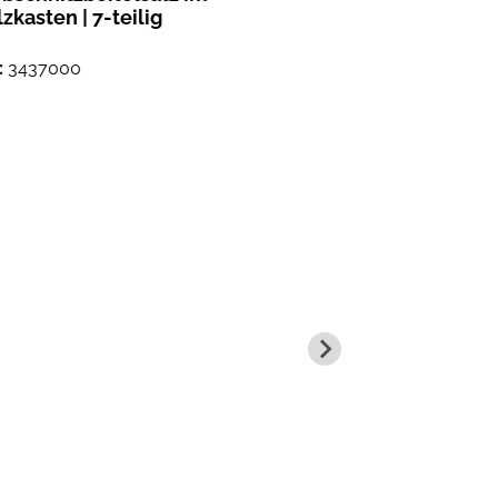
zkasten | 7-teilig
Schnitzwerk
teilig
:
3437000
No.:
3427000