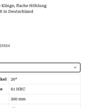
Klinge, flache Höhlung
lt in Deutschland
31554
nkel
20°
te
61 HRC
200 mm