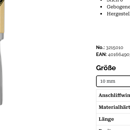
Gebogene 
Hergestel
No.:
3215010
EAN:
40166490
Größe
Anschliffwi
Materialhär
Länge