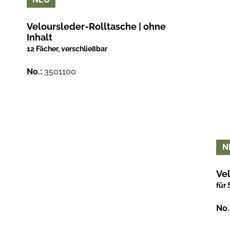
Veloursleder-Rolltasche | ohne
Inhalt
12 Fächer, verschließbar
No.:
3501100
N
Vel
für 
No.