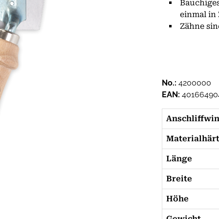
Bauchiges
einmal in
Zähne sin
No.:
4200000
EAN:
40166490
Anschliffwi
Materialhär
Länge
Breite
Höhe
Gewicht