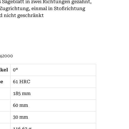
 Sägeblatt in zwei Richtungen gezahnt,
 Zugrichtung, einmal in Stoßrichtung
d nicht geschränkt
42000
nkel
0°
te
61 HRC
185 mm
60 mm
30 mm
116.62 g