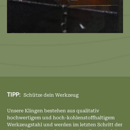
TIPP:
Schütze dein Werkzeug
Unsere Klingen bestehen aus qualitativ
hochwertigem und hoch-kohlenstoffhaltigem
Werkzeugstahl und werden im letzten Schritt der