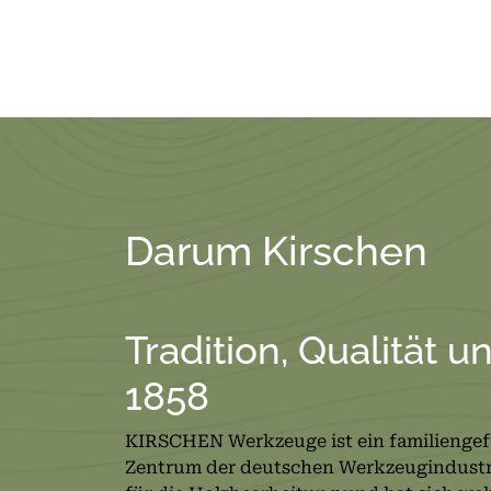
Darum Kirschen
Tradition, Qualität u
1858
KIRSCHEN Werkzeuge ist ein familienge
Zentrum der deutschen Werkzeugindustrie