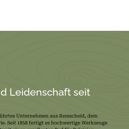
nd Leidenschaft seit
führtes Unternehmen aus Remscheid, dem
. Seit 1858 fertigt es hochwertige Werkzeuge