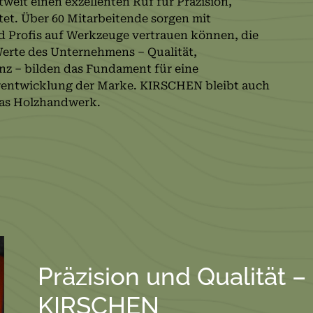
weit einen exzellenten Ruf für Präzision,
tet. Über 60 Mitarbeitende sorgen mit
d Profis auf Werkzeuge vertrauen können, die
Werte des Unternehmens – Qualität,
enz – bilden das Fundament für eine
rentwicklung der Marke. KIRSCHEN bleibt auch
 das Holzhandwerk.
Präzision und Qualität –
KIRSCHEN