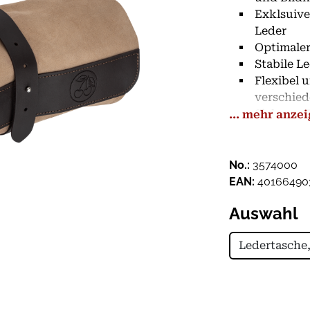
Exklsuive
Leder
Optimaler
Stabile L
Flexibel 
verschie
Sicherer 
... mehr anze
Eindruck
12 Fächer
No.:
3574000
EAN:
40166490
Auswahl