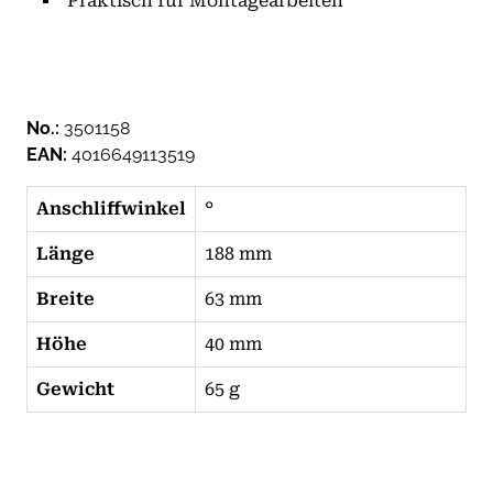
Praktisch für Montagearbeiten
No.:
3501158
EAN:
4016649113519
Anschliffwinkel
°
Länge
188 mm
Breite
63 mm
Höhe
40 mm
Gewicht
65 g