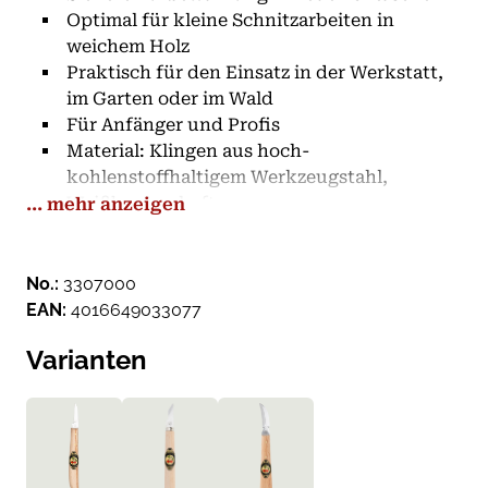
Optimal für kleine Schnitzarbeiten in
weichem Holz
Praktisch für den Einsatz in der Werkstatt,
im Garten oder im Wald
Für Anfänger und Profis
Material: Klingen aus hoch-
kohlenstoffhaltigem Werkzeugstahl,
Weißbuchenheft
... mehr anzeigen
Inhalt:
3353000 - doppelseitige, gebogene Schneide
3356000 - schmale, schräge Schneide
No.:
3307000
3358000 - gerade Schneide
EAN:
4016649033077
Hinweis: Schütze deine Messer vor Rost -
Varianten
Klingen regelmäßig mit Öl befeuchten!
Leder ist ein natürliches Material - Farbe und
Beschaffenheit können leicht variieren!